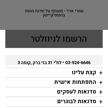
עמרי ארד - משתף על סדנת מהות
בהומניקיישן
הרשמו לניוזלטר
03-924-6646
• לח"י 31 בני ברק ,קומה 3
קצת עלינו
התפתחות אישית
סדנאות לעסקים
סדנאות לבוגרים